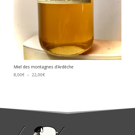
Miel des montagnes d’Ardèche
Plage
8,00
€
–
22,00
€
de
prix :
8,00€
à
22,00€